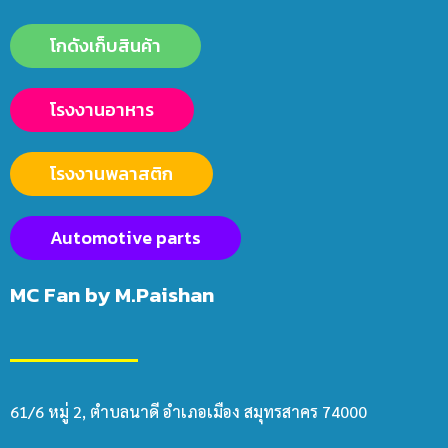
โกดังเก็บสินค้า
โรงงานอาหาร
โรงงานพลาสติก
Automotive parts
MC Fan by M.Paishan
61/6 หมู่ 2, ตำบลนาดี อำเภอเมือง สมุทรสาคร 74000