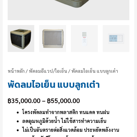
หน้าหลัก
/
พัดลมอีแวป/ไอเย็น
/ พัดลมไอเย็น แบบลูกเต๋า
พัดลมไอเย็น แบบลูกเต๋า
฿
35,000.00
–
฿
55,000.00
โครงพัดลมทำจากพลาสติก ทนแดด ทนฝน
ลดอุณหภูมิด้วยน้ำ ไม่ใช้สารทำความเย็น
ไม่เป็นอันตรายต่อสิ่งแวดล้อม ประหยัดพลังงาน