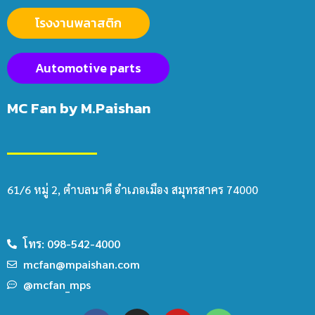
โรงงานพลาสติก
Automotive parts
MC Fan by M.Paishan
61/6 หมู่ 2, ตำบลนาดี อำเภอเมือง สมุทรสาคร 74000
โทร: 098-542-4000
mcfan@mpaishan.com
@mcfan_mps