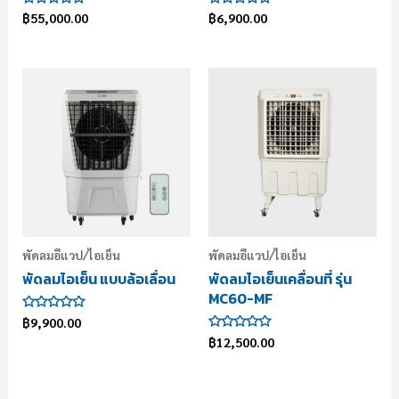
ให้
ให้
฿
55,000.00
฿
6,900.00
คะแนน
คะแนน
0
0
ตั้งแต่
ตั้งแต่
1-
1-
5
5
คะแนน
คะแนน
พัดลมอีแวป/ไอเย็น
พัดลมอีแวป/ไอเย็น
พัดลมไอเย็น แบบล้อเลื่อน
พัดลมไอเย็นเคลื่อนที่ รุ่น
MC60-MF
ให้
฿
9,900.00
คะแนน
ให้
฿
12,500.00
0
คะแนน
ตั้งแต่
0
1-
ตั้งแต่
5
1-
คะแนน
5