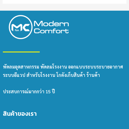
คะแนน
พัดลมอุตสาหกรรม พัดลมโรงงาน ออกแบบระบบระบายอากาศ
ระบบอีแวป สำหรับโรงงาน โกดังเก็บสินค้า ร้านค้า
ประสบการณ์มากกว่า 15 ปี
สินค้าของเรา