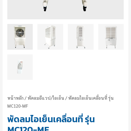
หน้าหลัก
/
พัดลมอีแวป/ไอเย็น
/ พัดลมไอเย็นเคลื่อนที่ รุ่น
MC120-MF
พัดลมไอเย็นเคลื่อนที่ รุ่น
MC120-MF