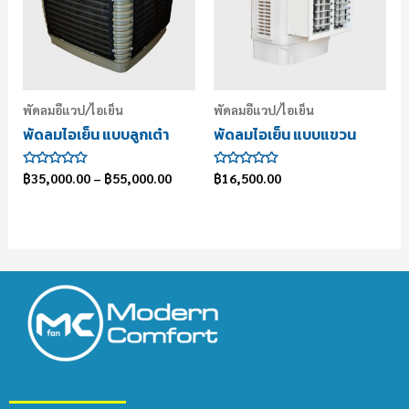
พัดลมอีแวป/ไอเย็น
พัดลมอีแวป/ไอเย็น
พัดลมไอเย็น แบบลูกเต๋า
พัดลมไอเย็น แบบแขวน
ให้
ให้
฿
35,000.00
–
฿
55,000.00
฿
16,500.00
คะแนน
คะแนน
0
0
ตั้งแต่
ตั้งแต่
1-
1-
5
5
คะแนน
คะแนน