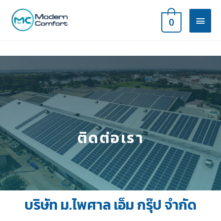
0
ติดต่อเรา
บริษัท ม.ไพศาล เอ็ม กรุ๊ป จำกัด