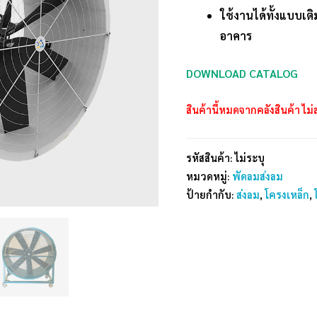
ใช้งานได้ทั้งแบบ
อาคาร
DOWNLOAD CATALOG
สินค้านี้หมดจากคลังสินค้า ไม่
รหัสสินค้า:
ไม่ระบุ
หมวดหมู่:
พัดลมส่งลม
ป้ายกำกับ:
ส่งลม
,
โครงเหล็ก
,