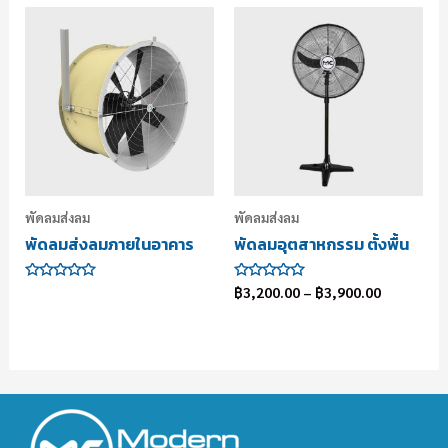
5
5
คะแนน
คะแนน
พัดลมส่งลม
พัดลมส่งลม
พัดลมส่งลมภายในอาคาร
พัดลมอุตสาหกรรม ตั้งพื้น
ให้
ให้
฿
3,200.00
–
฿
3,900.00
คะแนน
คะแนน
0
0
ตั้งแต่
ตั้งแต่
1-
1-
5
5
คะแนน
คะแนน