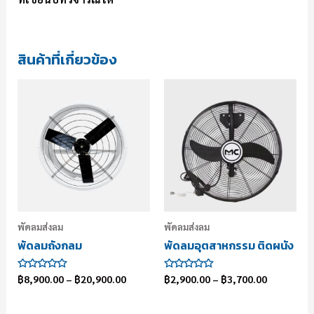
สินค้าที่เกี่ยวข้อง
พัดลมส่งลม
พัดลมส่งลม
พัดลมถังกลม
พัดลมอุตสาหกรรม ติดผนัง
ให้
ให้
฿
8,900.00
–
฿
20,900.00
฿
2,900.00
–
฿
3,700.00
คะแนน
คะแนน
0
0
ตั้งแต่
ตั้งแต่
1-
1-