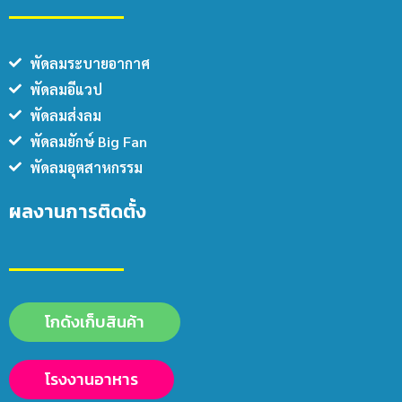
พัดลมระบายอากาศ
พัดลมอีแวป
พัดลมส่งลม
พัดลมยักษ์ Big Fan
พัดลมอุตสาหกรรม
ผลงานการติดตั้ง
โกดังเก็บสินค้า
โรงงานอาหาร