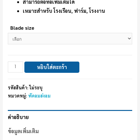
สามารถต่อท่อเพิ่มเติมได้
เหมาะสำหรับ โรงเรือน, ฟาร์ม, โรงงาน
Blade size
หยิบใส่ตะกร้า
รหัสสินค้า:
ไม่ระบุ
หมวดหมู่:
พัดลมส่งลม
คำอธิบาย
ข้อมูลเพิ่มเติม